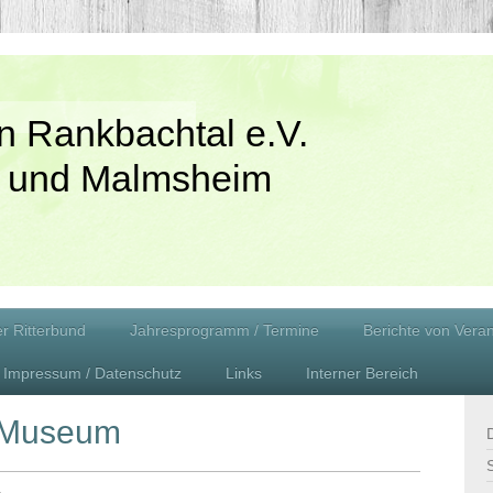
n Rankbachtal e.V.
 und Malmsheim
r Ritterbund
Jahresprogramm / Termine
Berichte von Vera
Impressum / Datenschutz
Links
Interner Bereich
n Museum