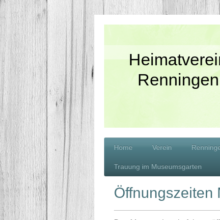
Heimatverei
Renningen
Home
Verein
Renninge
Trauung im Museumsgarten
Öffnungszeite