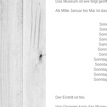
Das Museum ist wie folgt geöff
Ab Mitte Januar bis Mai ist d
Sonn
Sonn
Sonn
Sonn
Sams
Sonnt
Sonn
Sonntag
Sonnta
Sonntag
Sonntag
Sonntag
Der Eintritt ist frei.
Von Gruppen kann das Museum