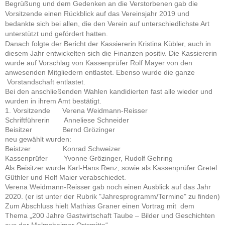
Begrüßung und dem Gedenken an die Verstorbenen gab die
Vorsitzende einen Rückblick auf das Vereinsjahr 2019 und
bedankte sich bei allen, die den Verein auf unterschiedlichste Art
unterstützt und gefördert hatten.
Danach folgte der Bericht der Kassiererin Kristina Kübler, auch in
diesem Jahr entwickelten sich die Finanzen positiv. Die Kassiererin
wurde auf Vorschlag von Kassenprüfer Rolf Mayer von den
anwesenden Mitgliedern entlastet. Ebenso wurde die ganze
Vorstandschaft entlastet.
Bei den anschließenden Wahlen kandidierten fast alle wieder und
wurden in ihrem Amt bestätigt.
1. Vorsitzende Verena Weidmann-Reisser
Schriftführerin Anneliese Schneider
Beisitzer Bernd Grözinger
neu gewählt wurden:
Beistzer Konrad Schweizer
Kassenprüfer Yvonne Grözinger, Rudolf Gehring
Als Beisitzer wurde Karl-Hans Renz, sowie als Kassenprüfer Gretel
Güthler und Rolf Maier verabschiedet.
Verena Weidmann-Reisser gab noch einen Ausblick auf das Jahr
2020. (er ist unter der Rubrik "Jahresprogramm/Termine" zu finden)
Zum Abschluss hielt Mathias Graner einen Vortrag mit dem
Thema
„200 Jahre Gastwirtschaft Taube – Bilder und Geschichten