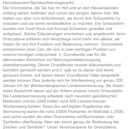
Heimatvereins Rankbachtal eingeweiht.
Die Grenzsteine, die Sie hier im Hof und an den Häuserwänden
entlang sehen, befinden sich schon seit einigen Jahren hier. Wir
haben uns aber nun entschlossen, sie durch drei Schautafeln zu
erläutern und sie somit verständlicher zu machen. Die Schautafeln
wurden von Josef Keck und Konrad Schweizer gestaltet und
aufgebaut. Solche Erläuterungen erscheinen uns angebracht, denn
Grenzsteine erklären sich heutzutage nicht mehr von alleine, sie
haben für uns ihre Funktion und Bedeutung verloren. Grenzsteine
entstammen einer Zeit, die sich in zwei wichtigen Punkten von
unserer heutigen unterschied: 1. Grundbesitz war für die
allermeisten Menschen zur Nahrungsmittelerzeugung
überlebenswichtig. Dieser Grundbesitz musste dokumentiert und
kenntlich gemacht werden und 2. gab es zu dieser Zeit keine
genauen Karten, auf denen dieser Grundbesitz hätte dargestellt
werden können.Dies änderte sich für Württemberg vor genau 200
Jahren mit der Württembergischen Landesvermessung. Sie finden
einen Ausschnitt davon auf der dritten unserer neuen Schautafeln.
Die Landesvermessung arbeitete nach neuesten geodätischen
Methoden und bis 1840 hatten rund 500 Landvermesser
Württemberg kartiert. Eines der wichtigsten Ergebnisse der
Vermessung waren die rund 15000 Flurkarten im Maßstab 1:2500,
und somit wurden die alten Grenzsteine mit Buchstaben oder
Symbolen überflüssig. Aber wer kennt genau die Bedeutung der
Zeichen und Symbole? Unser Vereinsexperte für Grenzsteine,