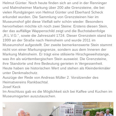
Helmut Günter. Noch heute finden sich an und in der Renninger
und Malmsheimer Markung über 200 alte Grenzsteine, die bei
vielen Rundgängen von Helmut Günter und Eberhard Scheck
erkundet wurden. Die Sammlung von Grenzsteinen hier im
Museumshof gibt diese Vielfalt sehr schön wieder. Besonders
hervorheben möchte ich noch zwei Steine: Erstens diesen Stein,
der das auffällige Wappenschild zeigt und die Buchstabenfolge
„R.L.V.G.“, sowie die Jahreszahl 1724. Dieser Grenzstein stand bis
1999 an der Straße nach Heimsheim und wurde 2011 im
Museumshof aufgestellt. Der zweite bemerkenswerte Stein stammt
nicht von einer Markungsgrenze, sondern aus dem Inneren der
Markung Malmsheim. Er trägt eine stilisierte Hirschgeweihstange,
was ihn als württembergischen Stein ausweist. Die Grenzsteine,
ihre Standorte und ihre Bedeutung gerieten in Vergessenheit.
Heute haben sie historischen Wert und stehen als Kleindenkmäler
unter Denkmalschutz.
Auszüge der Rede von Andreas Müller 2. Vorsitzender des
Heimatvereins Rankbachtal.
Josef Keck
Im Anschluss gab es die Möglichkeit sich bei Kaffee und Kuchen im
Museumsgarten auszutauschen.